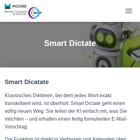
N
A
V
I
G
Smart Dictate
A
T
I
O
N
U
Smart Dicatate
M
S
C
Klassisches Diktieren, bei dem jedes Wort exakt
H
transkribiert wird, ist überholt. Smart Dictate geht einen
A
L
völlig neuen Weg: Sie teilen der KI einfach mit, was Sie
T
möchten – und erhalten einen fertig formulierten E-Mail-
E
Vorschlag.
N
Die Funktion ist direkt in Verfassen und Antworten über